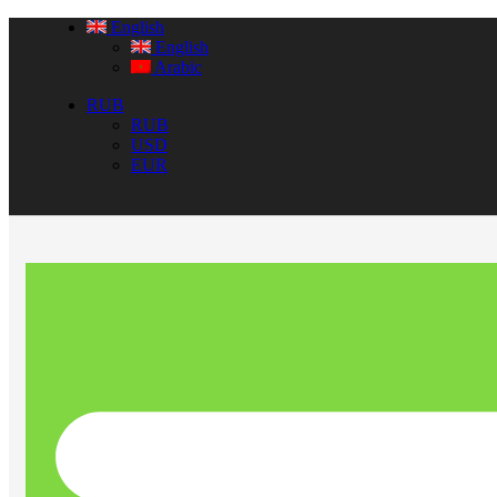
English
English
Arabic
RUB
RUB
USD
EUR