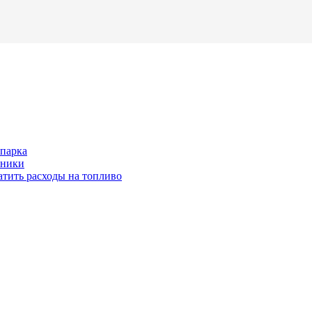
опарка
хники
тить расходы на топливо