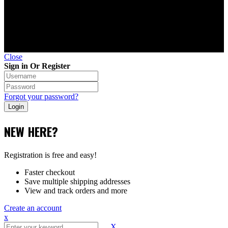
©Copyright 2010 - 2026 Транс-Контроль-Сервис. Не
является публичной офертой.
Close
Sign in Or Register
Forgot your password?
NEW HERE?
Registration is free and easy!
Faster checkout
Save multiple shipping addresses
View and track orders and more
Create an account
x
X