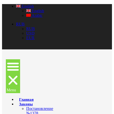
English
English
Arabic
RUB
RUB
USD
EUR
Menu
Главная
Законы
Постановление
№1378