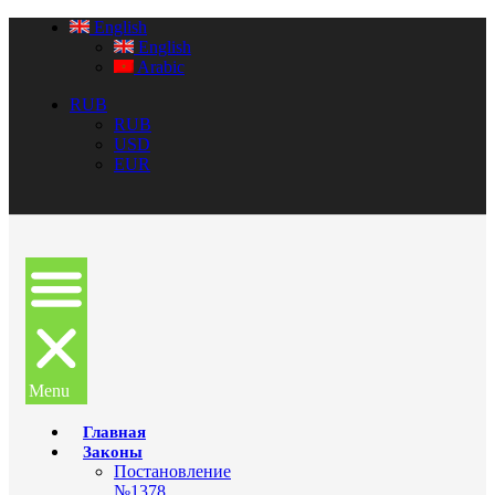
English
English
Arabic
RUB
RUB
USD
EUR
Menu
Главная
Законы
Постановление
№1378