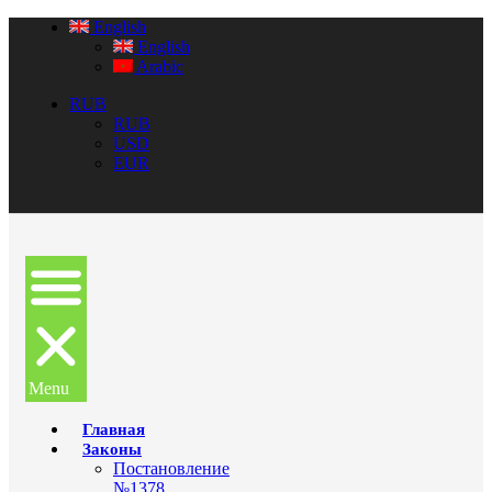
English
English
Arabic
RUB
RUB
USD
EUR
Menu
Главная
Законы
Постановление
№1378