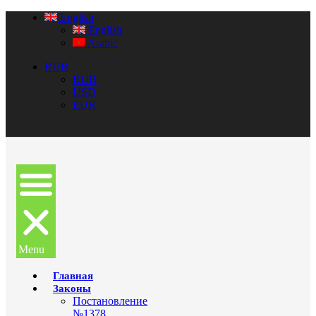
English
English
Arabic
RUB
RUB
USD
EUR
Menu
Главная
Законы
Постановление
№1378