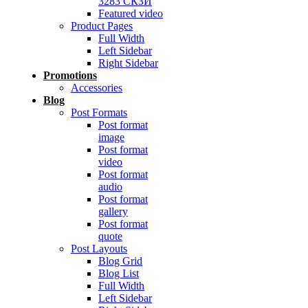
3283 СКЗИ
Featured video
Product Pages
Full Width
Left Sidebar
Right Sidebar
Promotions
Accessories
Blog
Post Formats
Post format
image
Post format
video
Post format
audio
Post format
gallery
Post format
quote
Post Layouts
Blog Grid
Blog List
Full Width
Left Sidebar