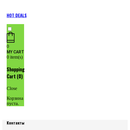
HOT DEALS
0
MY CART
0
item(s)
Shopping
Cart (
0
)
Close
Корзина
пуста.
Контакты