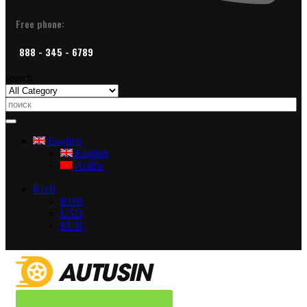
Free phone:
888 - 345 - 6789
search
English
English
Arabic
RUB
RUB
USD
EUR