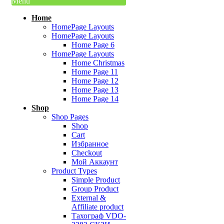
Menu
Home
HomePage Layouts
HomePage Layouts
Home Page 6
HomePage Layouts
Home Christmas
Home Page 11
Home Page 12
Home Page 13
Home Page 14
Shop
Shop Pages
Shop
Cart
Избранное
Checkout
Мой Аккаунт
Product Types
Simple Product
Group Product
External &
Affiliate product
Тахограф VDO-