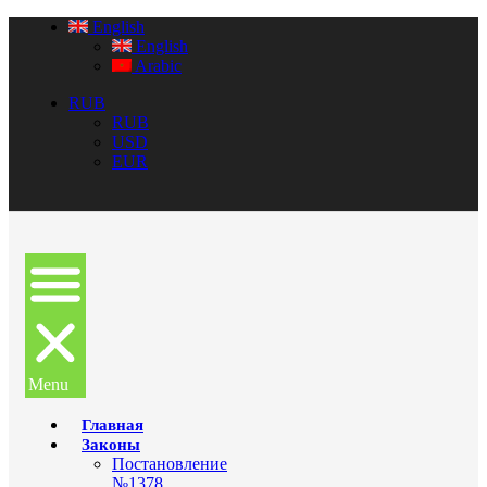
English
English
Arabic
RUB
RUB
USD
EUR
Menu
Главная
Законы
Постановление
№1378