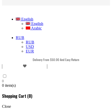
English
English
Arabic
RUB
RUB
USD
EUR
Delivery From $50.00 And Easy Return
0
0
item(s)
Shopping Cart (
0
)
Close