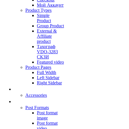
Мой Аккаунт
Product Types
Simple
Product
Group Product
External &
Affiliate
product
Тахограф
VDO-3283
СКЗИ
Featured video
Product Pages
Full Width
Left Sidebar
Right Sidebar
PROMOTIONS
Accessories
BLOG
Post Formats
Post format
image
Post format
video