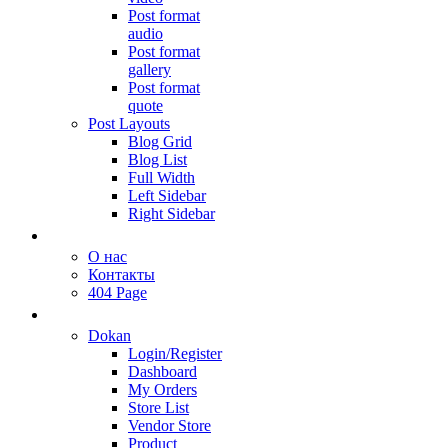
Post format
audio
Post format
gallery
Post format
quote
Post Layouts
Blog Grid
Blog List
Full Width
Left Sidebar
Right Sidebar
PAGES
О нас
Контакты
404 Page
VENDOR
Dokan
Login/Register
Dashboard
My Orders
Store List
Vendor Store
Product