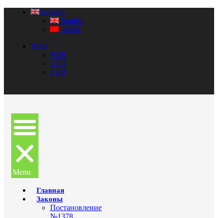
English
English
Arabic
RUB
RUB
USD
EUR
Menu
Главная
Законы
Постановление
№1378